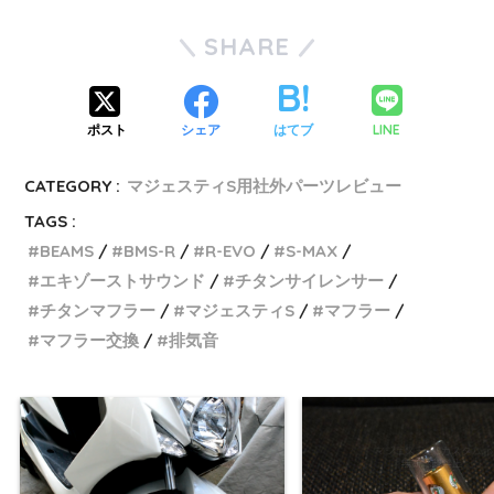
SHARE
LINE
ポスト
シェア
はてブ
CATEGORY :
マジェスティS用社外パーツレビュー
TAGS :
BEAMS
BMS-R
R-EVO
S-MAX
エキゾーストサウンド
チタンサイレンサー
チタンマフラー
マジェスティS
マフラー
マフラー交換
排気音