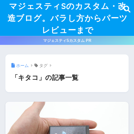
マジェスティSのカスタム・改
造ブログ。バラし方からパーツ
レビューまで
マジェスティSカスタム PR
ホーム
タグ
「キタコ」の記事一覧