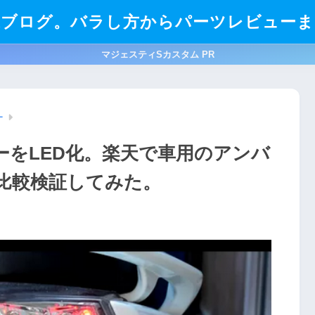
造ブログ。バラし方からパーツレビューま
マジェスティSカスタム PR
ー
ーをLED化。楽天で車用のアンバ
を比較検証してみた。