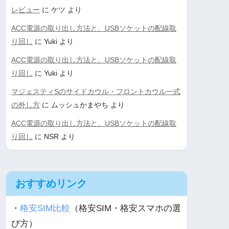
レビュー
に
ケツ
より
ACC電源の取り出し方法と、USBソケットの配線取
り回し
に
Yuki
より
ACC電源の取り出し方法と、USBソケットの配線取
り回し
に
Yuki
より
マジェスティSのサイドカウル・フロントカウル一式
の外し方
に
ムッシュかまやち
より
ACC電源の取り出し方法と、USBソケットの配線取
り回し
に
NSR
より
おすすめリンク
・
格安SIM比較
（格安SIM・格安スマホの選
び方）