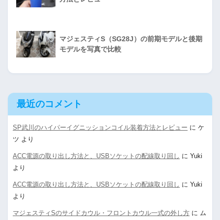
マジェスティS（SG28J）の前期モデルと後期
モデルを写真で比較
最近のコメント
SP武川のハイパーイグニッションコイル装着方法とレビュー
に
ケ
ツ
より
ACC電源の取り出し方法と、USBソケットの配線取り回し
に
Yuki
より
ACC電源の取り出し方法と、USBソケットの配線取り回し
に
Yuki
より
マジェスティSのサイドカウル・フロントカウル一式の外し方
に
ム