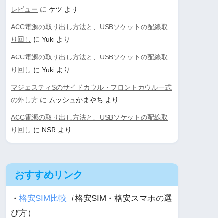
レビュー
に
ケツ
より
ACC電源の取り出し方法と、USBソケットの配線取
り回し
に
Yuki
より
ACC電源の取り出し方法と、USBソケットの配線取
り回し
に
Yuki
より
マジェスティSのサイドカウル・フロントカウル一式
の外し方
に
ムッシュかまやち
より
ACC電源の取り出し方法と、USBソケットの配線取
り回し
に
NSR
より
おすすめリンク
・
格安SIM比較
（格安SIM・格安スマホの選
び方）