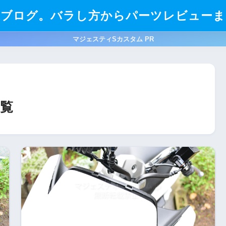
造ブログ。バラし方からパーツレビューま
マジェスティSカスタム PR
覧