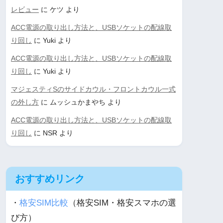
レビュー
に
ケツ
より
ACC電源の取り出し方法と、USBソケットの配線取
り回し
に
Yuki
より
ACC電源の取り出し方法と、USBソケットの配線取
り回し
に
Yuki
より
マジェスティSのサイドカウル・フロントカウル一式
の外し方
に
ムッシュかまやち
より
ACC電源の取り出し方法と、USBソケットの配線取
り回し
に
NSR
より
おすすめリンク
・
格安SIM比較
（格安SIM・格安スマホの選
び方）