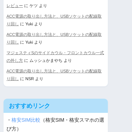
レビュー
に
ケツ
より
ACC電源の取り出し方法と、USBソケットの配線取
り回し
に
Yuki
より
ACC電源の取り出し方法と、USBソケットの配線取
り回し
に
Yuki
より
マジェスティSのサイドカウル・フロントカウル一式
の外し方
に
ムッシュかまやち
より
ACC電源の取り出し方法と、USBソケットの配線取
り回し
に
NSR
より
おすすめリンク
・
格安SIM比較
（格安SIM・格安スマホの選
び方）